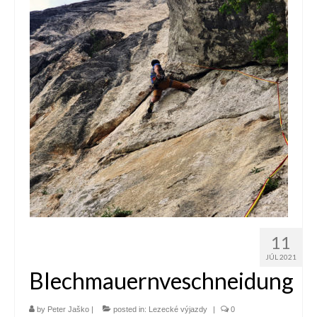
Reporty
O nás
Kontakt
11
JÚL 2021
Blechmauernveschneidung
by
Peter Jaško
|
posted in:
Lezecké výjazdy
|
0