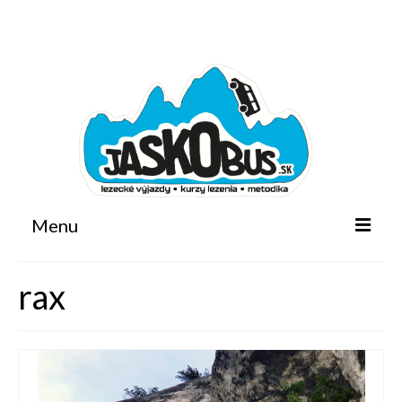
Facebook
Instagram
Email
Search
for:
Menu
Domov
rax
Horoškola
Kalendár akcií
Metodika