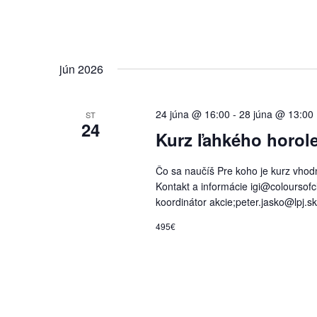
jún 2026
24 júna @ 16:00
-
28 júna @ 13:00
ST
24
Kurz ľahkého horole
Čo sa naučíš Pre koho je kurz vhodný 
Kontakt a informácie igi@coloursofcl
koordinátor akcie;peter.jasko@lpj.s
495€