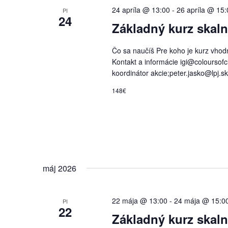
24 apríla @ 13:00
-
26 apríla @ 15:
PI
24
Základný kurz skal
Čo sa naučíš Pre koho je kurz vhodný 
Kontakt a informácie igi@coloursofcl
koordinátor akcie;peter.jasko@lpj.s
148€
máj 2026
22 mája @ 13:00
-
24 mája @ 15:0
PI
22
Základný kurz skal