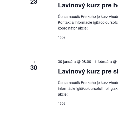
23
Lavínový kurz pre h
Čo sa naučíš Pre koho je kurz vhodný 
Kontakt a informácie igi@coloursofcl
koordinátor akcie;
160€
30 januára @ 08:00
-
1 februára @
PI
30
Lavínový kurz pre s
Čo sa naučíš Pre koho je kurz vhodný
informácie igi@coloursofclimbing.sk 
akcie;
160€