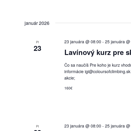
január 2026
23 januára @ 08:00
-
25 januára @
PI
23
Lavínový kurz pre s
Čo sa naučíš Pre koho je kurz vhodný
informácie igi@coloursofclimbing.sk 
akcie;
160€
23 januára @ 08:00
-
25 januára @
PI