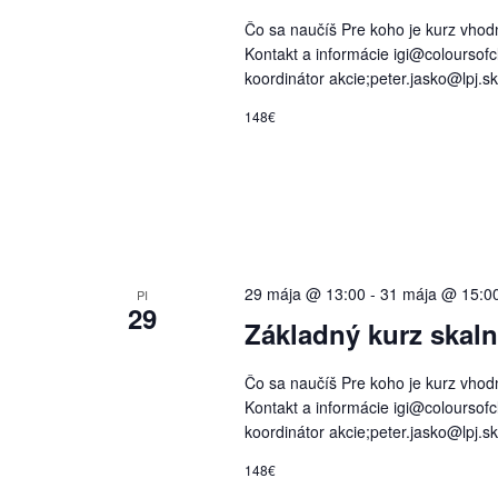
Čo sa naučíš Pre koho je kurz vhodný 
Kontakt a informácie igi@coloursofcl
koordinátor akcie;peter.jasko@lpj.s
148€
29 mája @ 13:00
-
31 mája @ 15:0
PI
29
Základný kurz skal
Čo sa naučíš Pre koho je kurz vhodný 
Kontakt a informácie igi@coloursofcl
koordinátor akcie;peter.jasko@lpj.s
148€