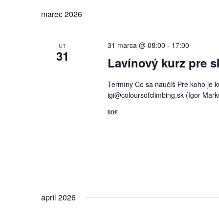
marec 2026
31 marca @ 08:00
-
17:00
UT
31
Lavínový kurz pre s
Termíny Čo sa naučíš Pre koho je ku
igi@coloursofclimbing.sk (Igor Marks
80€
apríl 2026