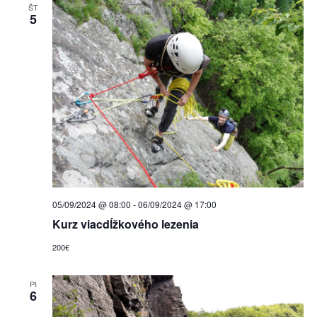
Zo
ŠT
Reporty
5
O nás
Kontakt
05/09/2024 @ 08:00
-
06/09/2024 @ 17:00
Kurz viacdĺžkového lezenia
200€
PI
6