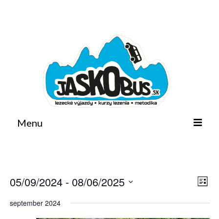
Facebook
Instagram
Email
Search
for:
Menu
Domov
Horoškola
05/09/2024
 - 
08/06/2025
Nav
Ud
List
Kalendár akcií
Vyberte
zob
Na
september 2024
dátum.
Metodika