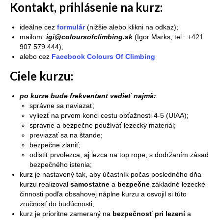
Kontakt, prihlásenie na kurz:
ideálne cez
formulár
(nižšie alebo klikni na odkaz);
mailom:
i
gi
@coloursofclimbing.sk
(Igor Marks, tel.: +421
907 579 444);
alebo cez
Facebook Colours Of Climbing
Ciele kurzu:
po kurze bude frekventant vedieť najmä:
správne sa naviazať;
vyliezť na prvom konci cestu obťažnosti 4-5 (UIAA);
správne a bezpečne používať lezecký materiál;
previazať sa na štande;
bezpečne zlaniť;
odistiť prvolezca, aj lezca na top rope, s dodržaním zásad
bezpečného istenia;
kurz je nastavený tak, aby účastník počas posledného dňa
kurzu realizoval
samostatne
a
bezpečne
základné lezecké
činnosti podľa obsahovej náplne kurzu a osvojil si túto
zručnosť do budúcnosti;
kurz je prioritne zameraný na
bezpečnosť pri lezení
a