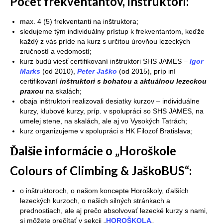
Počet frekventantov, inštruktori:
max. 4 (5) frekventanti na inštruktora;
sledujeme tým individuálny prístup k frekventantom, keďže
každý z vás príde na kurz s určitou úrovňou lezeckých
zručností a vedomostí;
kurz budú viesť certifikovaní inštruktori SHS JAMES –
Igor
Marks
(od 2010),
Peter Jaško
(od 2015), príp iní
certifikovaní
inštruktori s bohatou a aktuálnou lezeckou
praxou
na skalách;
obaja inštruktori realizovali desiatky kurzov – individuálne
kurzy, klubové kurzy, príp. v spolupráci so SHS JAMES, na
umelej stene, na skalách, ale aj vo Vysokých Tatrách;
kurz organizujeme v spolupráci s HK Filozof Bratislava;
Ďalšie informácie o „Horoškole
Colours of Climbing & JaškoBUS“:
o inštruktoroch, o našom koncepte Horoškoly, ďalších
lezeckých kurzoch, o našich silných stránkach a
prednostiach, ale aj prečo absolvovať lezecké kurzy s nami,
si môžete prečítať v sekcii „
HOROŠKOLA
„