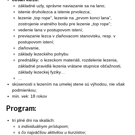
základné uzly, správne naviazanie sa na lano;
istenie druholezca a istenie prvolezca;
lezenie „top rope“, lezenie na „prvom konci lana“,
zostrojenie vratného bodu pre lezenie „top rope“;
vedenie lana v postupovom istení;
previazanie lezca v zlaňovacom stanovisku, resp. v
postupovom istení;
zlaňovanie,
základy lezeckého pohybu
prednášky: o lezeckom materiáli, rozdelenie lezenia,
základné pravidlá lezenia vrátane stupnice obťažnosti,
základy lezeckej fyziky…
…
skúsenosti s lezením na umelej stene sú výhodou, nie však
podmienkou;
min. vek: 18 rokov
Program:
tri plné dni na skalách:
s individuálnym prístupom
;
s
čo najväčšou aktivitou u kurzistov;