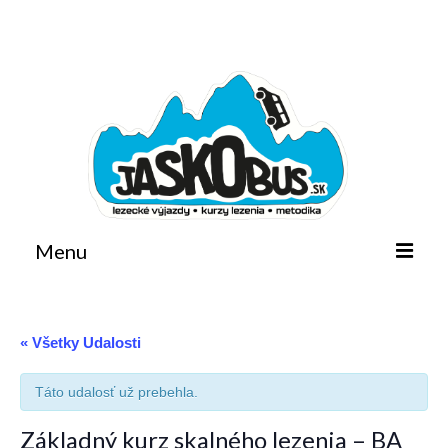
Facebook
Instagram
Email
Search
for:
Menu
Domov
« Všetky Udalosti
Horoškola
Kalendár akcií
Táto udalosť už prebehla.
Metodika
Základný kurz skalného lezenia – BA