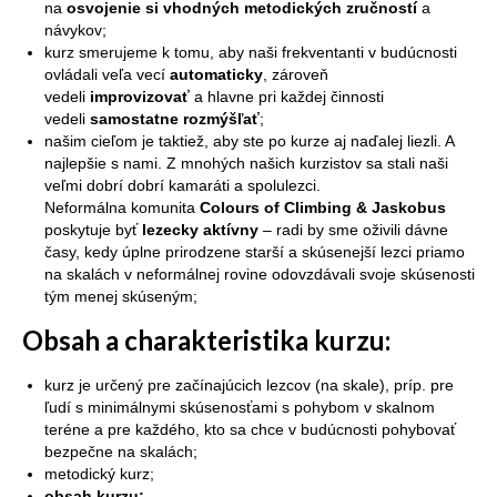
na
osvojenie si vhodných metodických zručností
a
návykov;
kurz smerujeme k tomu, aby naši frekventanti v budúcnosti
ovládali veľa vecí
automaticky
, zároveň
vedeli
improvizovať
a hlavne pri každej činnosti
vedeli
samostatne rozmýšľať
;
našim cieľom je taktiež, aby ste po kurze aj naďalej liezli. A
najlepšie s nami. Z mnohých našich kurzistov sa stali naši
veľmi dobrí dobrí kamaráti a spolulezci.
Neformálna komunita
Colours of Climbing
&
Jaskobus
poskytuje byť
lezecky aktívny
– radi by sme oživili dávne
časy, kedy úplne prirodzene starší a skúsenejší lezci priamo
na skalách v neformálnej rovine odovzdávali svoje skúsenosti
tým menej skúseným;
Obsah a charakteristika kurzu:
kurz je určený pre začínajúcich lezcov (na skale), príp. pre
ľudí s minimálnymi skúsenosťami s pohybom v skalnom
teréne a pre každého, kto sa chce v budúcnosti pohybovať
bezpečne na skalách;
metodický kurz;
obsah kurzu: