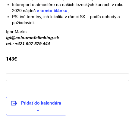
fotoreport o atmosfére na našich lezeckých kurzoch v roku
2020 nájdeš
v tomto článku
;
PS: iné termíny, iná lokalita v rámci SK – podľa dohody a
požiadaviek.
Igor Marks
i
gi
@coloursofclimbing.sk
tel.: +421 907 579 444
143€
Pridať do kalendára