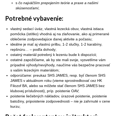
s
čo najväčším prepojením teórie a praxe a našimi
skúsenosťami
;
Potrebné vybavenie:
vlastný sedací úväz, vlastná lezecká obuv, vlastná istiaca
pomôcka (istítko) vhodná aj na zlaňovanie, ako aj primerané
oblečenie zodpovedajúce danej aktivite a počasiu;
ideálne je mať aj vlastnú prilbu, 1-2 slučky, 1-2 karabíny,
repšnúru… – podľa dohody;
ostatný materiál potrebný k lezeniu bude k dispozícii;
ostatné zapožičiame, ak by ste mali svoje, vysvetlíme vám
prípadné výhody/nevýhody, naučíme vás bezpečne pracovať
s vašim lezeckým materiálom;
odporúčame: preukaz SHS JAMES, resp. byť členom SHS
JAMES v aktuálnom roku (vieme sprostredkovať cez HK
Filozof BA, alebo sa môžete stať členom SHS JAMES bez
klubovej príslušnosti), príp. poistenie OAV;
poistenie liečebných nákladov, úrazové poistenie, poistenie
batožiny, pripoistenie zodpovednosti – nie je zahrnuté v cene
kurzu;