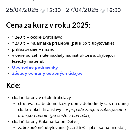
Reporty
25/04/2025
27/04/2025
12:30
16:00
@
–
@
O nás
Cena za kurz v roku 2025:
Kontakt
*
143 €
– okolie Bratislavy;
* 173 €
– Kalamárka pri Detve (
plus 35
€ ubytovanie);
prihlasovanie – nižšie;
v cene sú zahrnuté náklady na inštruktora a chýbajúci
lezecký materiál;
Obchodné podmienky
Zásady ochrany osobných údajov
Kde:
skalné terény v okolí Bratislavy;
stretávať sa budeme každý deň v dohodnutý čas na danej
skale v okolí Bratislavy –
v prípade záujmu zabezpečíme
transport autom (po ceste z Lamača
);
skalné terény Kalamárka pri Detve;
zabezpečené ubytovanie (cca 35 € – platí sa na mieste);